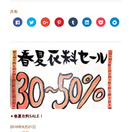
共有:
F
ク
ク
ク
ク
ク
ク
ク
a
リ
リ
リ
リ
リ
リ
リ
c
ッ
ッ
ッ
ッ
ッ
ッ
ッ
e
ク
ク
ク
ク
ク
ク
ク
b
し
し
し
し
し
し
し
o
て
て
て
て
て
て
て
o
T
G
P
T
L
P
T
k
w
o
i
u
i
o
e
で
i
o
n
m
n
c
l
共
t
g
t
b
k
k
e
有
t
l
e
l
e
e
g
す
e
e
r
r
d
t
r
る
r
+
e
で
I
で
a
に
で
で
s
共
n
シ
m
は
共
共
t
有
で
ェ
で
ク
有
有
で
(
共
ア
共
リ
(
(
共
新
有
(
有
ッ
新
新
有
し
(
新
(
ク
し
し
(
い
新
し
新
し
い
い
新
ウ
し
い
し
て
ウ
ウ
し
ィ
い
ウ
い
く
ィ
ィ
い
ン
ウ
ィ
ウ
だ
ン
ン
ウ
ド
ィ
ン
ィ
さ
ド
ド
ィ
ウ
ン
ド
ン
い
ウ
ウ
ン
で
ド
ウ
ド
(
で
で
ド
開
ウ
で
ウ
新
開
開
ウ
き
で
開
で
▼春夏衣料SALE！
し
き
き
で
ま
開
き
開
い
ま
ま
開
す
き
ま
き
ウ
す
す
き
)
ま
す
ま
2016年6月21日
ィ
)
)
ま
す
)
す
ン
す
)
)