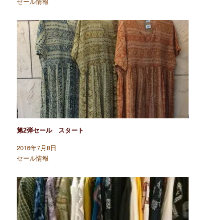
セール情報
ド
)
ウ
で
開
き
ま
す
)
第2弾セール スタート
2016年7月8日
セール情報