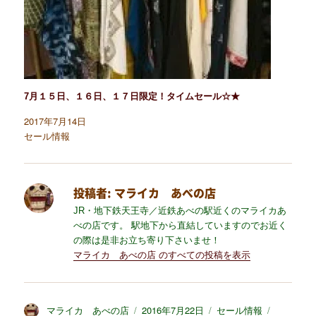
7月１５日、１６日、１７日限定！タイムセール☆★
2017年7月14日
セール情報
投稿者:
マライカ あべの店
JR・地下鉄天王寺／近鉄あべの駅近くのマライカあ
べの店です。 駅地下から直結していますのでお近く
の際は是非お立ち寄り下さいませ！
マライカ あべの店 のすべての投稿を表示
投
マライカ あべの店
投
2016年7月22日
カ
セール情報
タ