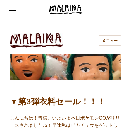
MALAIKA
MENU
メニュー
マライカ あべの
▼第3弾衣料セール！！！
こんにちは！皆様、いよいよ本日ポケモンGOがリリ
ースされましたね！早速私はピカチュウをゲットし