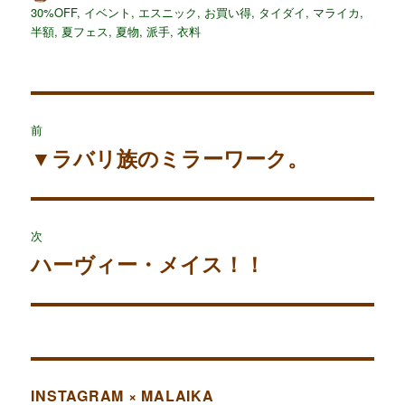
稿
稿
テ
グ
30%OFF
,
イベント
,
エスニック
,
お買い得
,
タイダイ
,
マライカ
,
者
日:
ゴ
半額
,
夏フェス
,
夏物
,
派手
,
衣料
リ
ー
投
前
稿
▼ラバリ族のミラーワーク。
過
ナ
去
ビ
の
投
ゲ
次
稿:
ー
ハーヴィー・メイス！！
次
シ
の
投
ョ
稿:
ン
INSTAGRAM × MALAIKA