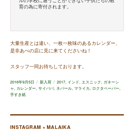
ルの学校に通うことができない子供たちの教
育の為に寄付されます。

大量生産とは違い、一枚一枚味のあるカレンダー、
是非あべの店に見に来てくださいね！
スタッフ一同お待ちしております。
投
2016年9月5日
カ
新入荷
タ
2017
,
インド
,
エスニック
,
ガネーシ
稿
ャ
,
カレンダー
,
サイババ
テ
,
ネパール
グ
,
マライカ
,
ロクタペーパー
,
日:
手すき紙
ゴ
リ
ー
INSTAGRAM × MALAIKA