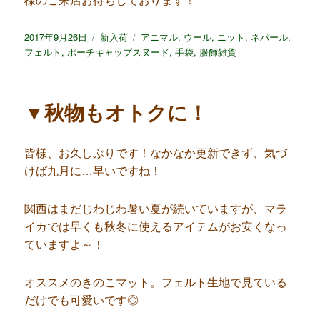
様のご来店お待ちしております！
投
2017年9月26日
カ
新入荷
タ
アニマル
,
ウール
,
ニット
,
ネパール
,
稿
フェルト
,
ポーチキャップスヌード
テ
グ
,
手袋
,
服飾雑貨
日:
ゴ
リ
ー
▼秋物もオトクに！
皆様、お久しぶりです！なかなか更新できず、気づ
けば九月に…早いですね！
関西はまだじわじわ暑い夏が続いていますが、マラ
イカでは早くも秋冬に使えるアイテムがお安くなっ
ていますよ～！
オススメのきのこマット。フェルト生地で見ている
だけでも可愛いです◎