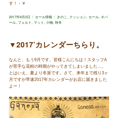
す！・￥
投
2017年9月2日
カ
セール情報
タ
きのこ
,
クッション
,
セール
,
ネパ
稿
ール
,
フェルト
,
マット
テ
,
小物
,
秋冬
グ
日:
ゴ
リ
ー
▼2017’カレンダーちらり。
なんと、もう9月です。皆様こんにちは！スタッフA
が苦手な花粉の時期がやってきてしまいました…。
とはいえ、夏より冬派です。さて、来年まで残り3ヶ
月ですが早速2017年カレンダーがお店に届きました
よー！